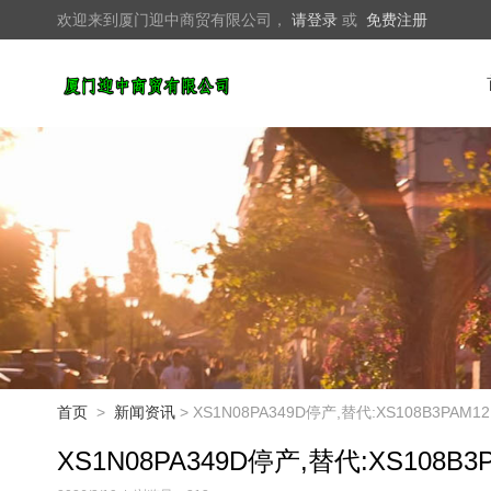
欢迎来到厦门迎中商贸有限公司，
请登录
或
免费注册
首页
>
新闻资讯
> XS1N08PA349D停产,替代:XS108B3PAM12
XS1N08PA349D停产,替代:XS108B3