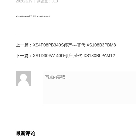
2026/3/19
|
浏览量：313
XS1N08PA349D停产,替代:XS108B3PAM12
上一篇：
XS4P08PB340S停产---替代:XS108B3PBM8
下一篇：
XS1D30PA140D停产,替代:XS130BLPAM12
最新评论