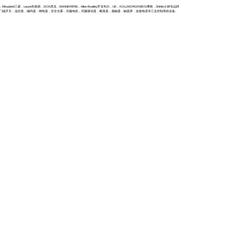
itsubishi三菱，Leuze劳易测，SICK西克，BANNER邦纳，Allen-Bradley罗克韦尔，UE，KOLLMORGEN科尔摩根，Shihlin士林等品牌
全门磁开关，温控器，编码器，继电器，安全光幕，伺服电机，伺服驱动器，断路器，接触器，触摸屏，连接电缆等工业控制系统设备。