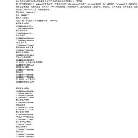
价位和货期实时变动,避免不必要麻烦,请您下单前与客服确定货期和价位。请理解！
厦门迎中商贸有限公司（piduode/皮多德/迎中）主要代理品牌：Telemecanique特勒美科，schneider施耐德，Omron欧姆龙，Panasonic松下，IDEC和泉，M
销售接近传感器，光电传感器，压力开关，PLC可编程控制器，安全限位开关，超声波传感器，接近开关，光电开关，压力传感器，压力变送器，安
订货请以下联系方式联系，期待您的合作！
手机/微信：13358390105
QQ：535950777
联系人：赵春土
地址：厦门市同安区祥平街道祥桥一里132号1102室
数字量输入模块
6DL1131-6BL00-0PH1
6DL1131-6BH00-0PH1
数字输出模块
6DL1132-6BL00-0PH1
总线适配器
6DL1193-6AR00-0AA0
6DL1193-6AF00-0AA0
8位载体模块
6DL1193-6GC00-0NN0
模拟 HART 输入模块
6DL1134-6TH00-0PH1
双模块载体模块
6DL1193-6GA00-0NN0
冗余接口模块底座
6DL1193-6BH00-0RM0
ET 200SP HA 的备件服务器模块
6DL1193-6PA00-0AA0
模拟量输出模块
6DL1135-6TF00-0PH1
接线端子
6DL1193-6TP00-0DH1
6DL1193-6TP00-0BH1
ET 200SP HA 安装导轨
6DL1193-6MC00-0AA0
模拟量输入模块
6DL1136-6AA00-0PH1
6DL1134-6JH00-0PH1
6DL1134-6AF00-0PH1
6DL1134-6GH00-0PH1
数字量输入模块
6DL1136-6BA00-0PH1
总线适配器
6DL1193-6AG00-0AA0
6DL1193-6AG20-0AA0
数字量输出模块
6DL1136-6DA00-0PH1
8路载体不带电源总线
6DL1193-6GC00-8NN0
数字本安输入模块
6DL1131-6TD00-0HX1
接线端子区块
6DL1193-6TP00-0BN0
接线端子
6DL1193-6TP00-0DN0
6DL1193-6TP00-0DP0