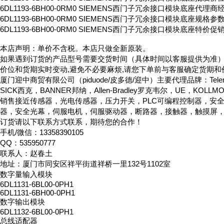
6DL1193-6BH00-0RM0 SIEMENS西门子冗余接口模块底座代理
6DL1193-6BH00-0RM0 SIEMENS西门子冗余接口模块底座规格参
6DL1193-6BH00-0RM0 SIEMENS西门子冗余接口模块底座特价促
本店声明：单价不含税。本店只做全新原装。
如果遇到订货的产品型号需要交货时间（具体时间以客服提供为准
价位和货期实时变动,避免不必要麻烦,请您下单前与客服确定货期和
厦门迎中商贸有限公司（piduode/皮多德/迎中）主要代理品牌：Telemeca
SICK西克，BANNER邦纳，Allen-Bradley罗克韦尔，UE，KOLL
销售接近传感器，光电传感器，压力开关，PLC可编程控制器，安
器，安全光幕，伺服电机，伺服驱动器，断路器，接触器，触摸屏
订货请以下联系方式联系，期待您的合作！
手机/微信：13358390105
QQ：535950777
联系人：赵春土
地址：厦门市同安区祥平街道祥桥一里132号1102室
数字量输入模块
6DL1131-6BL00-0PH1
6DL1131-6BH00-0PH1
数字输出模块
6DL1132-6BL00-0PH1
总线适配器