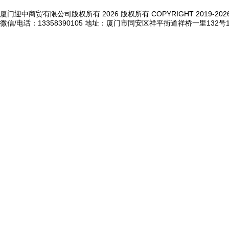
厦门迎中商贸有限公司版权所有 2026 版权所有 COPYRIGHT 2019-20
微信/电话：13358390105 地址：厦门市同安区祥平街道祥桥一里132号1