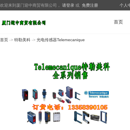
欢迎来到厦门迎中商贸有限公司，
请登录
或
免费注册
个人
首页
首页
->
特勒美科
->
光电传感器Telemecanique