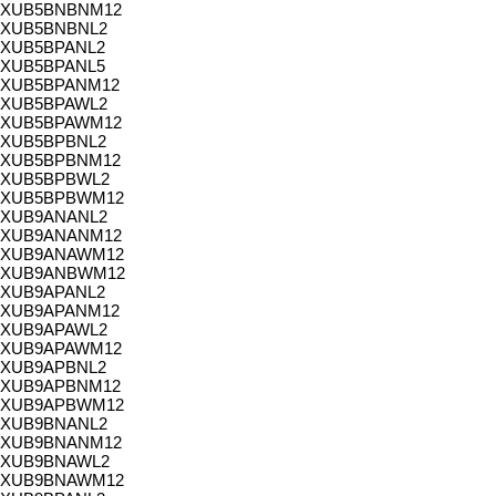
XUB5BNBNM12
XUB5BNBNL2
XUB5BPANL2
XUB5BPANL5
XUB5BPANM12
XUB5BPAWL2
XUB5BPAWM12
XUB5BPBNL2
XUB5BPBNM12
XUB5BPBWL2
XUB5BPBWM12
XUB9ANANL2
XUB9ANANM12
XUB9ANAWM12
XUB9ANBWM12
XUB9APANL2
XUB9APANM12
XUB9APAWL2
XUB9APAWM12
XUB9APBNL2
XUB9APBNM12
XUB9APBWM12
XUB9BNANL2
XUB9BNANM12
XUB9BNAWL2
XUB9BNAWM12