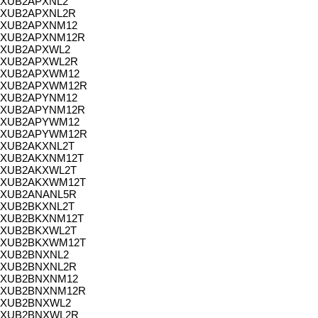
XUB2APXNL2
XUB2APXNL2R
XUB2APXNM12
XUB2APXNM12R
XUB2APXWL2
XUB2APXWL2R
XUB2APXWM12
XUB2APXWM12R
XUB2APYNM12
XUB2APYNM12R
XUB2APYWM12
XUB2APYWM12R
XUB2AKXNL2T
XUB2AKXNM12T
XUB2AKXWL2T
XUB2AKXWM12T
XUB2ANANL5R
XUB2BKXNL2T
XUB2BKXNM12T
XUB2BKXWL2T
XUB2BKXWM12T
XUB2BNXNL2
XUB2BNXNL2R
XUB2BNXNM12
XUB2BNXNM12R
XUB2BNXWL2
XUB2BNXWL2R