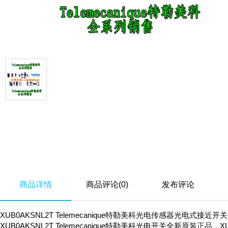
商品详情
商品评论(0)
发布评论
XUB0AKSNL2T Telemecanique特勒美科光电传感器光电式接近
XUB0AKSNL2T Telemecanique特勒美科光电开关全新原装正品，