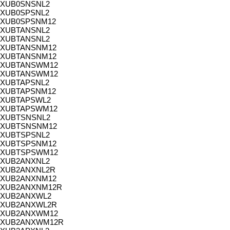
XUB0SNSNL2
XUB0SPSNL2
XUB0SPSNM12
XUBTANSNL2
XUBTANSNL2
XUBTANSNM12
XUBTANSNM12
XUBTANSWM12
XUBTANSWM12
XUBTAPSNL2
XUBTAPSNM12
XUBTAPSWL2
XUBTAPSWM12
XUBTSNSNL2
XUBTSNSNM12
XUBTSPSNL2
XUBTSPSNM12
XUBTSPSWM12
XUB2ANXNL2
XUB2ANXNL2R
XUB2ANXNM12
XUB2ANXNM12R
XUB2ANXWL2
XUB2ANXWL2R
XUB2ANXWM12
XUB2ANXWM12R