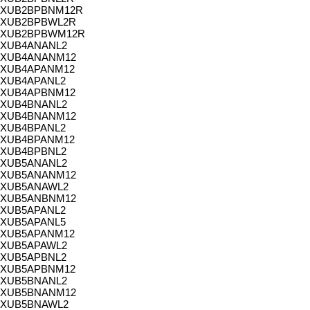
XUB2BPBNM12R
XUB2BPBWL2R
XUB2BPBWM12R
XUB4ANANL2
XUB4ANANM12
XUB4APANM12
XUB4APANL2
XUB4APBNM12
XUB4BNANL2
XUB4BNANM12
XUB4BPANL2
XUB4BPANM12
XUB4BPBNL2
XUB5ANANL2
XUB5ANANM12
XUB5ANAWL2
XUB5ANBNM12
XUB5APANL2
XUB5APANL5
XUB5APANM12
XUB5APAWL2
XUB5APBNL2
XUB5APBNM12
XUB5BNANL2
XUB5BNANM12
XUB5BNAWL2