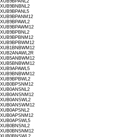
XUB9BPANL2
XUB9BNBNL2
XUB9BPANL5
XUB9BPANM12
XUB9BPAWL2
XUB9BPAWM12
XUB9BPBNL2
XUB9BPBNM12
XUB9BPBWM12
XUB1BNBWM12
XUB2ANAWL2R
XUB5ANBWM12
XUB5BNBWM12
XUB9APAWL5
XUB9BNBWM12
XUB9BPBWL2
XUB0BPSNM12
XUB0ANSNL2
XUB0ANSNM12
XUB0ANSWL2
XUB0ANSWM12
XUB0APSNL2
XUB0APSNM12
XUB0APSWL5
XUB0BNSNL2
XUB0BNSNM12
XUB0BNSWL2