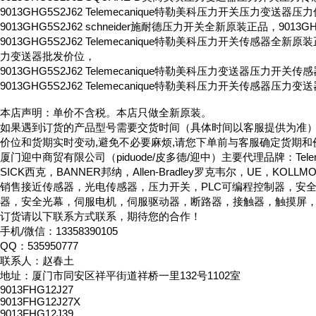
9013GHG5S2J62 Telemecanique特勒美科压力开关压力变送器
9013GHG5S2J62 schneider施耐德压力开关全新原装正品，9013
9013GHG5S2J62 Telemecanique特勒美科压力开关传感器全新原装正
力变送器批发价位，
9013GHG5S2J62 Telemecanique特勒美科压力变送器压力开关
9013GHG5S2J62 Telemecanique特勒美科压力开关传感器压
本店声明：单价不含税。本店只做全新原装。
如果遇到订货的产品型号需要交货时间（具体时间以客服提供为准
价位和货期实时变动,避免不必要麻烦,请您下单前与客服确定货期和
厦门迎中商贸有限公司（piduode/皮多德/迎中）主要代理品牌：Telemeca
SICK西克，BANNER邦纳，Allen-Bradley罗克韦尔，UE，KOLL
销售接近传感器，光电传感器，压力开关，PLC可编程控制器，安
器，安全光幕，伺服电机，伺服驱动器，断路器，接触器，触摸屏
订货请以下联系方式联系，期待您的合作！
手机/微信：13358390105
QQ：535950777
联系人：赵春土
地址：厦门市同安区祥平街道祥桥一里132号1102室
9013FHG12J27
9013FHG12J27X
9013FHG12J39