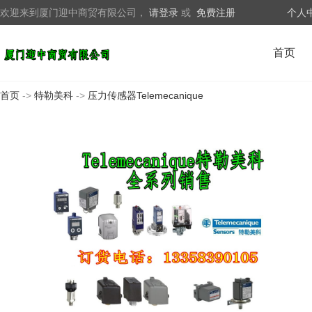
欢迎来到厦门迎中商贸有限公司，
请登录
或
免费注册
个人
首页
首页
->
特勒美科
->
压力传感器Telemecanique