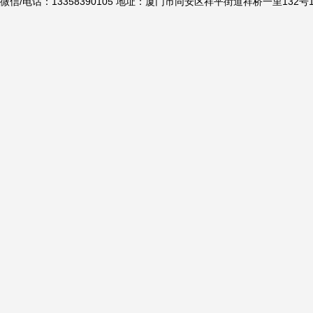
微信/电话：13358390105 地址：厦门市同安区祥平街道祥桥一里132号1