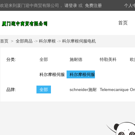
欢迎来到厦门迎中商贸有限公司，
请登录
或
免费注册
个人
首页
首页
>
全部商品
->
科尔摩根
->
科尔摩根伺服电机
分类:
全部
施耐德
特勒美科
欧
科尔摩根伺服
科尔摩根伺服
品牌:
驱动器
全部
电机
schneider施耐
Telemecanique
O
德
特勒美科
龙