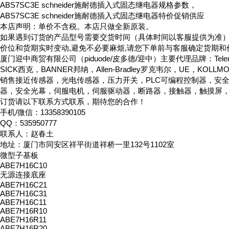
ABS7SC3E schneider施耐德插入式固态继电器规格参数，
ABS7SC3E schneider施耐德插入式固态继电器特价促销供应
本店声明：单价不含税。本店只做全新原装。
如果遇到订货的产品型号需要交货时间（具体时间以客服提供为准
价位和货期实时变动,避免不必要麻烦,请您下单前与客服确定货期和
厦门迎中商贸有限公司（piduode/皮多德/迎中）主要代理品牌：Telemeca
SICK西克，BANNER邦纳，Allen-Bradley罗克韦尔，UE，KOLL
销售接近传感器，光电传感器，压力开关，PLC可编程控制器，安
器，安全光幕，伺服电机，伺服驱动器，断路器，接触器，触摸屏
订货请以下联系方式联系，期待您的合作！
手机/微信：13358390105
QQ：535950777
联系人：赵春土
地址：厦门市同安区祥平街道祥桥一里132号1102室
微型子基板
ABE7H16C10
无源连接底座
ABE7H16C21
ABE7H16C31
ABE7H16C11
ABE7H16R10
ABE7H16R11
ABE7H16R20