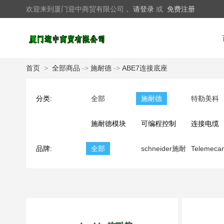
欢迎来到厦门迎中商贸有限公司，
请登录
或
免费注册
首页
>
全部商品
->
施耐德
->
ABE7连接底座
分类:
全部
施耐德
特勒美科
施耐德模块
可编程控制
连接电缆
品牌:
全部
器
schneider施耐
Telemeca
德
特勒美科