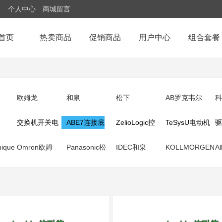
个人中心
商城留言
首页
热卖商品
促销商品
用户中心
组合套餐
欧姆龙
和泉
松下
AB罗克韦尔
科
交换机开关电
ABE7连接底
ZelioLogic控
TeSysU电动机
驱
nique
源
Omron欧姆
座
Panasonic松
制器
IDEC和泉
起动器
KOLLMORGEN
Al
龙
下
科尔摩根
罗