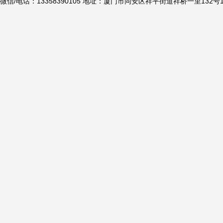
微信/电话：13358390105 地址：厦门市同安区祥平街道祥桥一里132号1