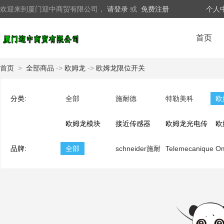
欢迎来到厦门迎中商贸有限公司，
请登录
或
免费注册
个人
首页
首页
>
全部商品
->
欧姆龙
->
欧姆龙限位开关
分类:
全部
施耐德
特勒美科
欧
欧姆龙模块
接近传感器
欧姆龙光电传
欧
品牌:
全部
schneider施耐
感器
Telemecanique
器
O
德
特勒美科
龙