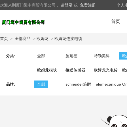
欢迎来到厦门迎中商贸有限公司，
请登录
或
免费注册
个人
首页
首页
>
全部商品
->
欧姆龙
->
欧姆龙连接电缆
分类:
全部
施耐德
特勒美科
欧
欧姆龙模块
接近传感器
欧姆龙光电传
欧
品牌:
全部
schneider施耐
感器
Telemecanique
器
O
德
特勒美科
龙