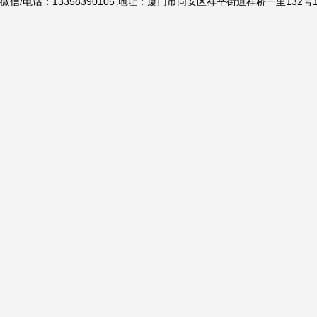
微信/电话：13358390105 地址：厦门市同安区祥平街道祥桥一里132号1